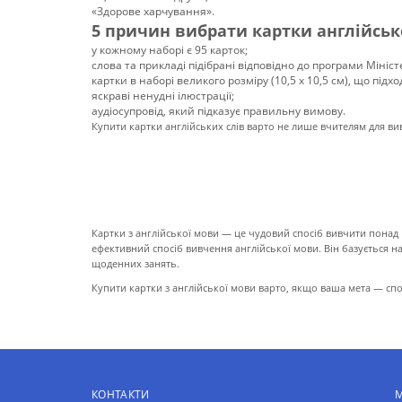
«Здорове харчування».
5 причин вибрати картки англійської
у кожному наборі є 95 карток;
слова та прикладі підібрані відповідно до програми Мініст
картки в наборі великого розміру (10,5 х 10,5 см), що під
яскраві ненудні ілюстрації;
аудіосупровід, який підказує правильну вимову.
Купити картки англійських слів варто не лише вчителям для ви
ПРО КАРТКИ
Картки з англійської мови — це чудовий спосіб вивчити понад 1
ефективний спосіб вивчення англійської мови. Він базується 
щоденних занять.
Купити картки з англійської мови варто, якщо ваша мета — спо
КОНТАКТИ