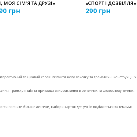
Я, МОЯ СІМ'Я ТА ДРУЗІ»
«СПОРТ І ДОЗВІЛЛЯ»
90
грн
290
грн
нтерактивний та цікавий спосіб вивчити нову лексику та граматичні конструкції. У 
аження, транскрипція та приклади використання в реченнях та словосполученнях.
гти вивчити більше лексики, набори карток для учнів поділяються за темами: