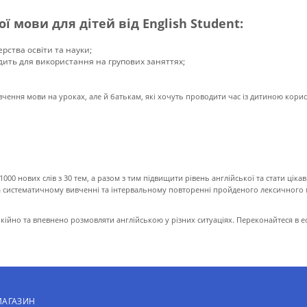
 мови для дітей від English Student:
ерства освіти та науки;
ходить для використання на групових заняттях;
вчення мови на уроках, але й батькам, які хочуть проводити час із дитиною корис
000 нових слів з 30 тем, а разом з тим підвищити рівень англійської та стати цік
на систематичному вивченні та інтервальному повторенні пройденого лексичного 
кійно та впевнено розмовляти англійською у різних ситуаціях. Переконайтеся в е
МАГАЗИН