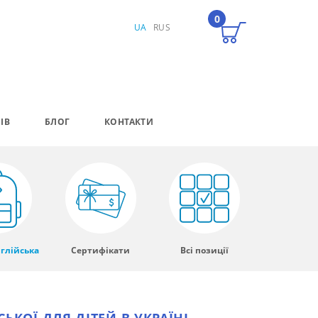
0
UA
RUS
ІВ
БЛОГ
КОНТАКТИ
глійська
Сертифікати
Всі позиції