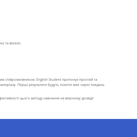
но та весело.
авим співрозмовником. English Student пропонує простий та
матеріалу. Перші результати будуть помітні вже через тиждень
фективності цього методу навчання на власному досвіді!