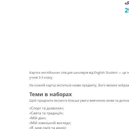
«
2
Картки англійських слів для школярів від English Student — це і
учнів 3-5 класу.
На кожній картці міститься назва предмету, його велике зобр
Теми в наборах
Щоб приділити якомога більше уваги вивченню мови та допомо
«Спорт та дозвілля»;
«Свята та традиції»;
«Мій дім»;
«Мій зовнішній вигляд»;
«Я, моя сім’я та друзі»;