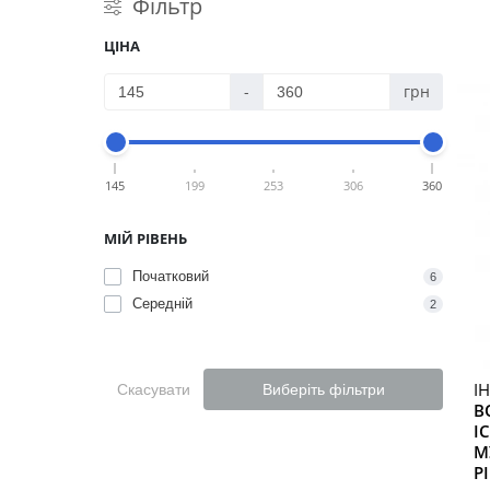
Фільтр
ЦІНА
-
грн
145
199
253
306
360
МІЙ РІВЕНЬ
Початковий
6
Середній
2
І
Скасувати
Виберіть фільтри
В
І
М
Р