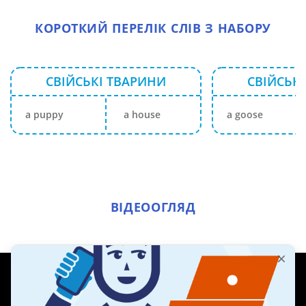
КОРОТКИЙ ПЕРЕЛІК СЛІВ З НАБОРУ
СВІЙСЬКІ ТВАРИНИ
СВІЙСЬК
a puppy
a house
a goose
ВІДЕООГЛЯД