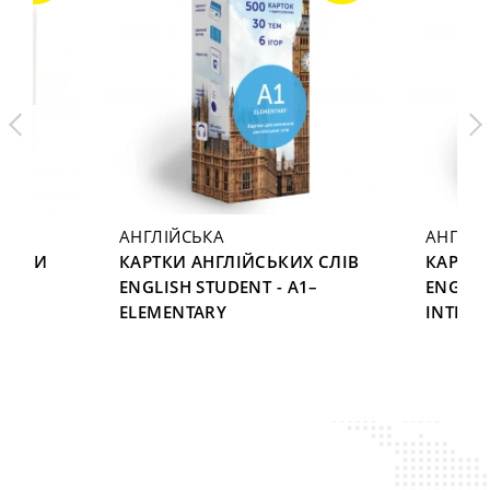
АНГЛІЙСЬКА
АНГЛІЙ
ЕНИМИ
КАРТКИ АНГЛІЙСЬКИХ СЛІВ
КАРТКИ
ENGLISH STUDENT - A1–
ENGLIS
5
ELEMENTARY
INTERM