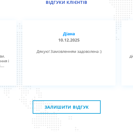
ВІДГУКИ КЛІЄНТІВ
Діана
10.12.2025
Дякую! Замовленням задоволена :)
д
и.
діє
ня і
ск,
ную
.
 з
ЗАЛИШИТИ ВІДГУК