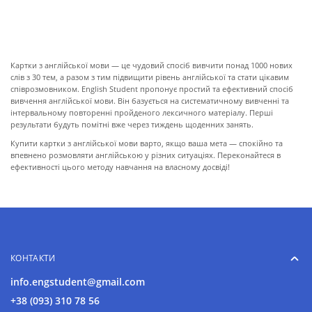
ПРО КАРТКИ
Картки з англійської мови — це чудовий спосіб вивчити понад 1000 нових
слів з 30 тем, а разом з тим підвищити рівень англійської та стати цікавим
співрозмовником. English Student пропонує простий та ефективний спосіб
вивчення англійської мови. Він базується на систематичному вивченні та
інтервальному повторенні пройденого лексичного матеріалу. Перші
результати будуть помітні вже через тиждень щоденних занять.
Купити картки з англійської мови варто, якщо ваша мета — спокійно та
впевнено розмовляти англійською у різних ситуаціях. Переконайтеся в
ефективності цього методу навчання на власному досвіді!
КОНТАКТИ
info.engstudent@gmail.com
+38 (093) 310 78 56