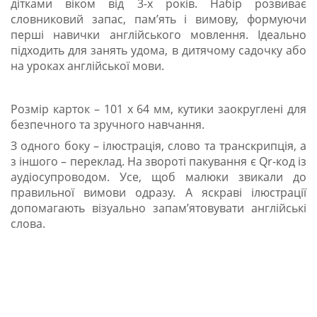
дітками віком від 3-х років. Набір розвиває
словниковий запас, памʼять і вимову, формуючи
перші навички англійського мовлення. Ідеально
підходить для занять удома, в дитячому садочку або
на уроках англійської мови.
Розмір карток – 101 х 64 мм, кутики заокруглені для
безпечного та зручного навчання.
З одного боку – ілюстрація, слово та транскрипція, а
з іншого – переклад. На звороті пакування є Qr-код із
аудіосупроводом. Усе, щоб малюки звикали до
правильної вимови одразу. А яскраві ілюстрації
допомагають візуально запамʼятовувати англійські
слова.