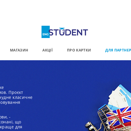
МАГАЗИН
АКЦІЇ
ПРО КАРТКИ
ДЛЯ ПАРТНЕР
ке
ов. Проєкт
нудне класичне
товування
ви, -
конані, що
йкраще для