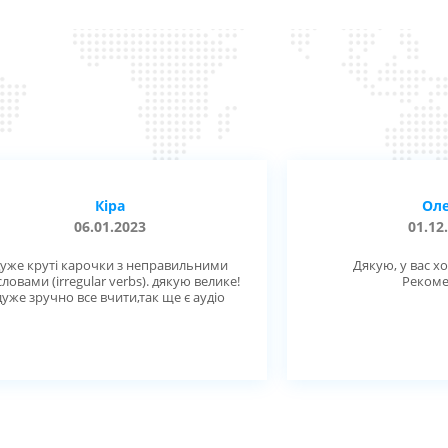
Кіра
Ол
06.01.2023
01.12
уже круті карочки з неправильними
Дякую, у вас х
словами (irregular verbs). дякую велике!
Рекоме
дуже зручно все вчити,так ще є аудіо