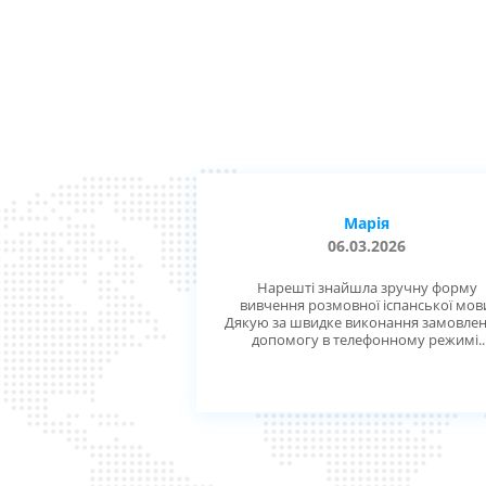
Марія
06.03.2026
Нарешті знайшла зручну форму
вивчення розмовної іспанської мов
Дякую за швидке виконання замовлен
допомогу в телефонному режимі.
Великий плюс цього набору аудіо ди
зразу зникла проблема наголосу. Пла
з часом дозамовити інші набори
іспанської - дієслова і фразеологізми
Особисто дякую Діані, приємно мати
вами справу.