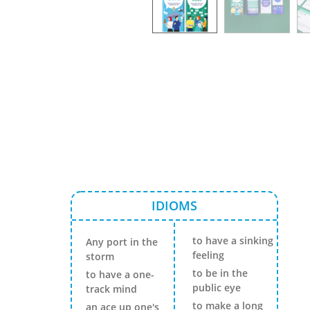
IDIOMS
to have a sinking
Any port in the
feeling
storm
to be in the
to have a one-
public eye
track mind
to make a long
an ace up one's