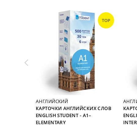
TOP
TOP
АНГЛИЙСКИЙ
АНГЛ
ЕННЫМИ
КАРТОЧКИ АНГЛИЙСКИХ СЛОВ
КАРТ
H STUDENT
ENGLISH STUDENT - A1–
ENGLI
ЧЕК
ELEMENTARY
INTE