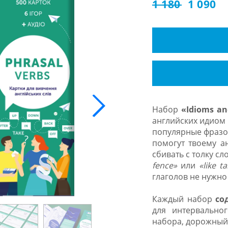
1 180
1 090
Набор
«Idioms an
английских идиом 
популярные фразо
помогут твоему ан
сбивать с толку сл
fence»
или
«like t
глаголов не нужно 
Каждый набор
со
для интервально
набора, дорожный 