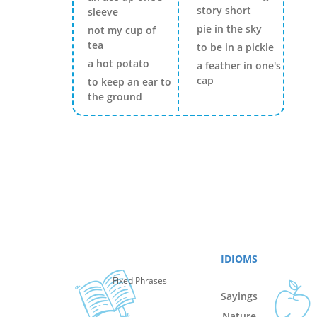
story short
sleeve
pie in the sky
not my cup of
tea
to be in a pickle
a hot potato
a feather in one's
cap
to keep an ear to
the ground
IDIOMS
Fixed Phrases
Sayings
Nature