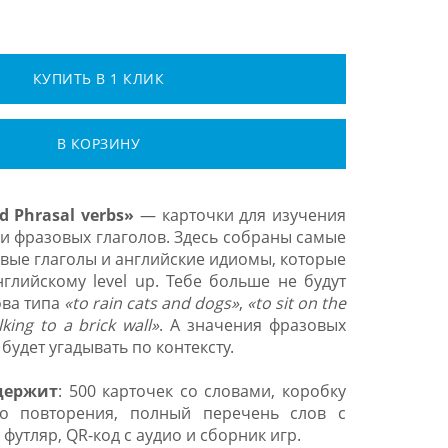
КУПИТЬ В 1 КЛИК
В КОРЗИНУ
d Phrasal verbs»
— карточки для изучения
и фразовых глаголов. Здесь собраны самые
вые глаголы и английские идиомы, которые
глийскому level up. Тебе больше не будут
ова типа
«to rain cats and dogs»
,
«to sit on the
alking to a brick wall»
. А значения фразовых
будет угадывать по контексту.
держит
: 500 карточек со словами, коробку
го повторения, полный перечень слов с
футляр, QR-код с аудио и сборник игр.