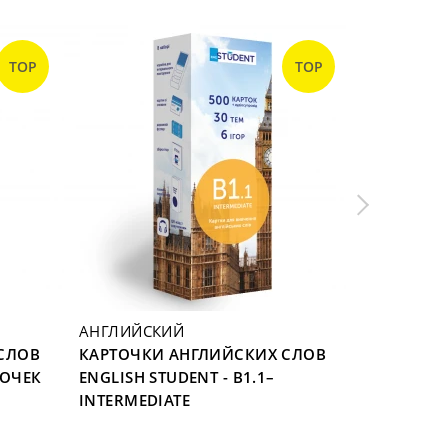
TOP
TOP
АНГЛИЙСКИЙ
АНГЛИЙС
СЛОВ
КАРТОЧКИ АНГЛИЙСКИХ СЛОВ
КАРТОЧКИ
ТОЧЕК
ENGLISH STUDENT - B1.1–
ENGLISH 
INTERMEDIATE
VERBS 105