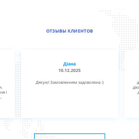
ОТЗЫВЫ КЛИЕНТОВ
Діана
10.12.2025
Дякую! Замовленням задоволена :)
д
и.
діє
ня і
ск,
ную
.
 з