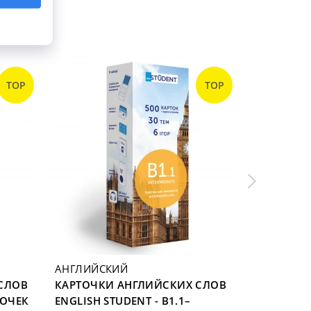
TOP
TOP
АНГЛИЙСКИЙ
АНГЛИЙС
СЛОВ
КАРТОЧКИ АНГЛИЙСКИХ СЛОВ
КАРТОЧКИ
ТОЧЕК
ENGLISH STUDENT - B1.1–
ENGLISH 