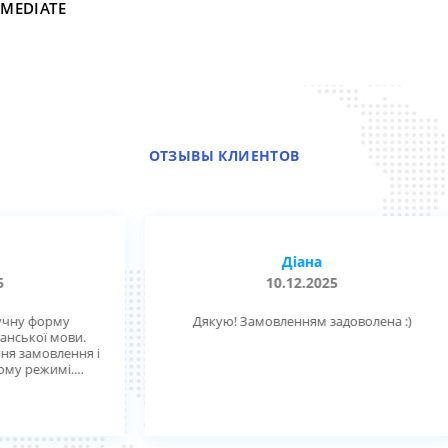
RMEDIATE
ОТЗЫВЫ КЛИЕНТОВ
Діана
10.12.2025
Дякую! Замовленням задоволена :)
д
и.
діє
ня і
ск,
ную
.