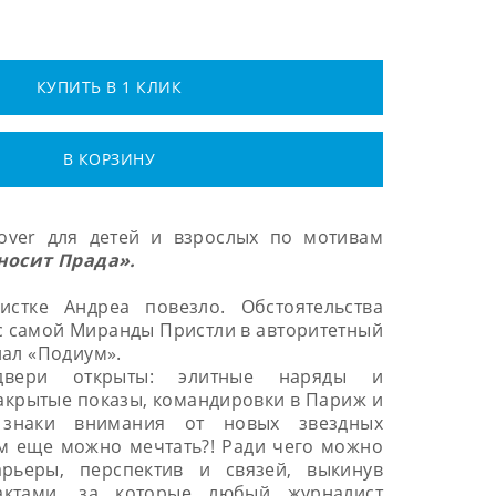
КУПИТЬ В 1 КЛИК
В КОРЗИНУ
over для детей и взрослых по мотивам
носит Прада».
стке Андреа повезло. Обстоятельства
с самой Миранды Пристли в авторитетный
нал «Подиум».
двери открыты: элитные наряды и
акрытые показы, командировки в Париж и
 знаки внимания от новых звездных
м еще можно мечтать?! Ради чего можно
арьеры, перспектив и связей, выкинув
актами, за которые любый журналист