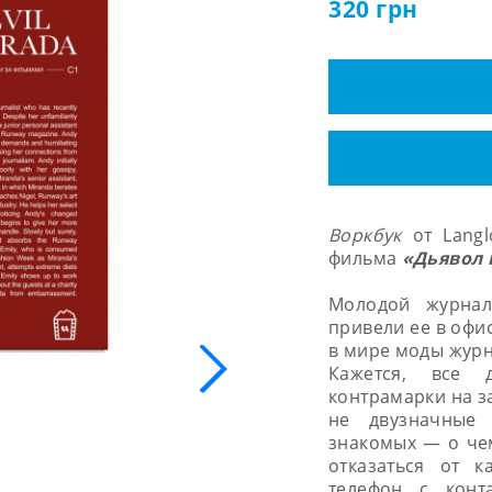
320
грн
Воркбук
от Langl
фильма
«Дьявол 
Молодой журнали
привели ее в офи
в мире моды жур
Кажется, все 
контрамарки на з
не двузначные
знакомых — о че
отказаться от к
телефон с конт