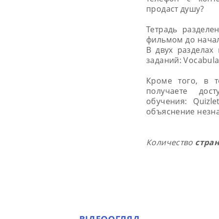
продаст душу?
Тетрадь раздел
фильмом до начал
В двух разделах
заданий: Vocabula
Кроме того, в 
получаете дос
обучения: Quizl
объяснение незна
Количество
стра