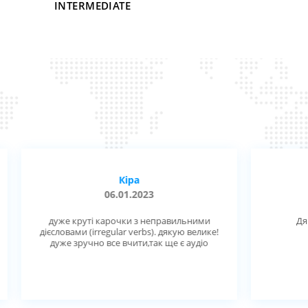
INTERMEDIATE
VERBS 105
Кіра
Ол
06.01.2023
01.12
уже круті карочки з неправильними
Дякую, у вас х
словами (irregular verbs). дякую велике!
Рекоме
дуже зручно все вчити,так ще є аудіо