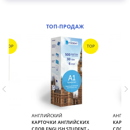
ТОП-ПРОДАЖ
TOP
TOP
АНГЛИЙСКИЙ
АНГЛИ
КАРТОЧКИ АНГЛИЙСКИХ
КАРТО
СЛОВ ENGLISH STUDENT -
СЛОВ E