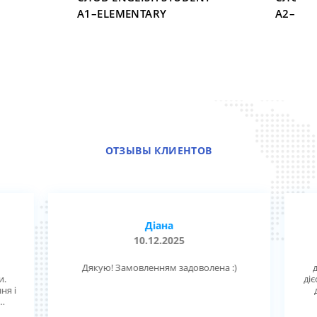
H
A1–ELEMENTARY
A2–PRE
5
ОТЗЫВЫ КЛИЕНТОВ
Діана
10.12.2025
Дякую! Замовленням задоволена :)
д
и.
діє
ня і
ск,