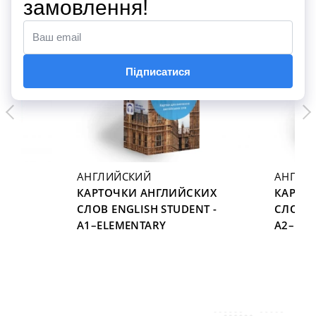
TOP
TOP
АНГЛИЙСКИЙ
АНГЛИ
КАРТОЧКИ АНГЛИЙСКИХ
КАРТО
СЛОВ ENGLISH STUDENT -
СЛОВ E
H
A1–ELEMENTARY
A2–PRE
5