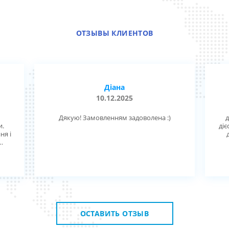
ОТЗЫВЫ КЛИЕНТОВ
Діана
10.12.2025
Дякую! Замовленням задоволена :)
д
и.
діє
ня і
ск,
ную
.
 з
ОСТАВИТЬ ОТЗЫВ