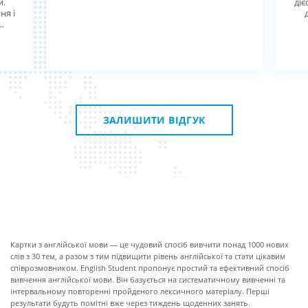
и.
діє
ня і
ск,
ную
.
 з
ЗАЛИШИТИ ВІДГУК
ПРО КАРТКИ
Картки з англійської мови — це чудовий спосіб вивчити понад 1000 нових
слів з 30 тем, а разом з тим підвищити рівень англійської та стати цікавим
співрозмовником. English Student пропонує простий та ефективний спосіб
вивчення англійської мови. Він базується на систематичному вивченні та
інтервальному повторенні пройденого лексичного матеріалу. Перші
результати будуть помітні вже через тиждень щоденних занять.