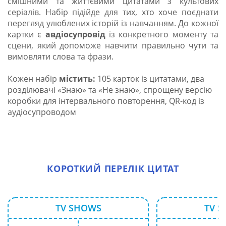
смішними та життєвими цитатами з культових
серіалів. Набір підійде для тих, хто хоче поєднати
перегляд улюблених історій із навчанням. До кожної
картки є
авдіосупровід
із
конкретного моменту та
сцени, який допоможе навчити правильно чути та
вимовляти слова та фрази.
Кожен набір
містить:
105 карток із цитатами, два
розділювачі «Знаю» та «Не знаю», спрощену версію
коробки для інтервального повторення, QR-код із
аудіосупроводом
КОРОТКИЙ ПЕРЕЛІК ЦИТАТ
TV SHOWS
TV 