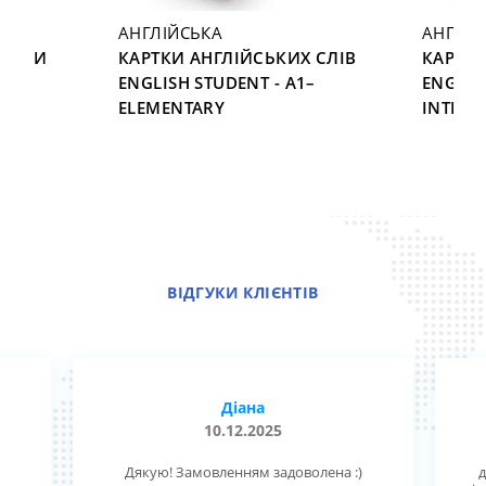
АНГЛІЙСЬКА
АНГЛІЙ
ЕНИМИ
КАРТКИ АНГЛІЙСЬКИХ СЛІВ
КАРТКИ
ENGLISH STUDENT - A1–
ENGLIS
5
ELEMENTARY
INTERM
ВІДГУКИ КЛІЄНТІВ
Діана
10.12.2025
Дякую! Замовленням задоволена :)
д