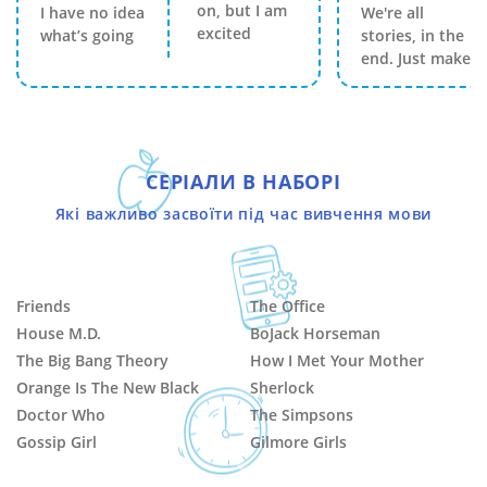
on, but I am
I have no idea
We're all
excited
what’s going
stories, in the
end. Just make
СЕРІАЛИ В НАБОРІ
Які важливо засвоїти під час вивчення мови
Friends
The Office
House M.D.
BoJack Horseman
The Big Bang Theory
How I Met Your Mother
Orange Is The New Black
Sherlock
Doctor Who
The Simpsons
Gossip Girl
Gilmore Girls