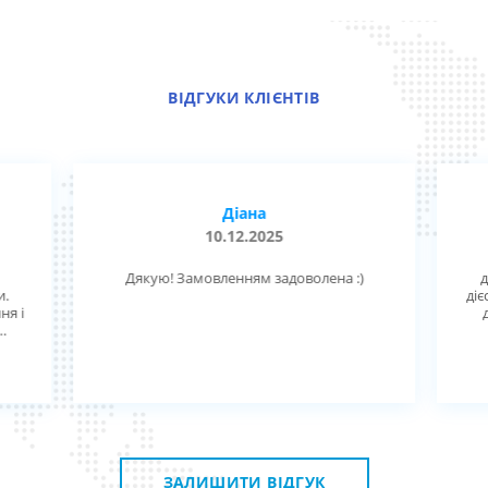
ВІДГУКИ КЛІЄНТІВ
Діана
10.12.2025
Дякую! Замовленням задоволена :)
д
и.
діє
ня і
ск,
ную
.
 з
ЗАЛИШИТИ ВІДГУК