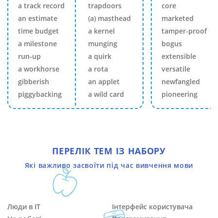
a track record
trapdoors
core
an estimate
(a) masthead
marketed
time budget
a kernel
tamper-proof
a milestone
munging
bogus
run-up
a quirk
extensible
a workhorse
a rota
versatile
gibberish
an applet
newfangled
piggybacking
a wild card
pioneering
ПЕРЕЛІК ТЕМ ІЗ НАБОРУ
Які важливо засвоїти під час вивчення мови
Люди в IT
Інтерфейс користувача