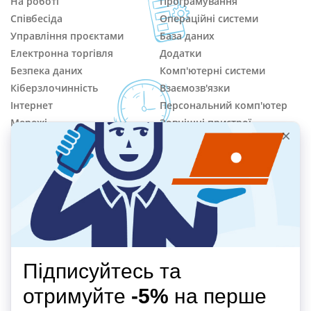
На роботі
Програмування
Співбесіда
Операційні системи
Управління проєктами
База даних
Електронна торгівля
Додатки
Безпека даних
Комп'ютерні системи
Кіберзлочинність
Взаємозв'язки
Інтернет
Персональний комп'ютер
Мережі
Зовнішні пристрої
Вебсайт
Ремонт і діагностика
Користувачі
Фразові дієслова
ВІДЕООГЛЯД