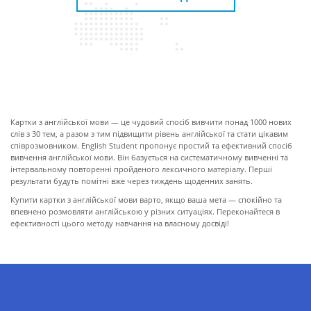
ПРО КАРТКИ
Картки з англійської мови — це чудовий спосіб вивчити понад 1000 нових
слів з 30 тем, а разом з тим підвищити рівень англійської та стати цікавим
співрозмовником. English Student пропонує простий та ефективний спосіб
вивчення англійської мови. Він базується на систематичному вивченні та
інтервальному повторенні пройденого лексичного матеріалу. Перші
результати будуть помітні вже через тиждень щоденних занять.
Купити картки з англійської мови варто, якщо ваша мета — спокійно та
впевнено розмовляти англійською у різних ситуаціях. Переконайтеся в
ефективності цього методу навчання на власному досвіді!