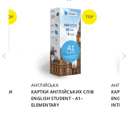
TOP
TOP
АНГЛІЙСЬКА
АНГЛІЙ
ЕНИМИ
КАРТКИ АНГЛІЙСЬКИХ СЛІВ
КАРТКИ
ENGLISH STUDENT - A1–
ENGLIS
5
ELEMENTARY
INTERM