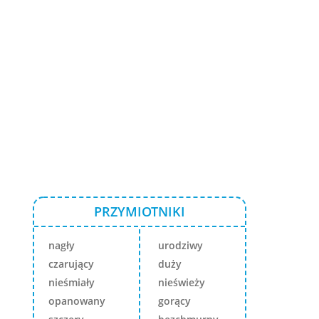
PRZYMIOTNIKI
nagły
urodziwy
czarujący
duży
nieśmiały
nieświeży
opanowany
gorący