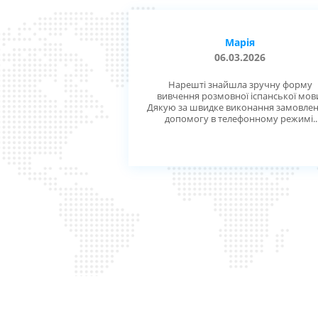
Марія
06.03.2026
Нарешті знайшла зручну форму
вивчення розмовної іспанської мов
Дякую за швидке виконання замовлен
допомогу в телефонному режимі.
Великий плюс цього набору аудіо ди
зразу зникла проблема наголосу. Пла
з часом дозамовити інші набори
іспанської - дієслова і фразеологізми
Особисто дякую Діані, приємно мати
вами справу.
ПРО КАРТКИ