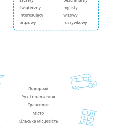
szczery
bezchmurny
świąteczny
mglisty
interesujący
wizowy
brązowy
rozrywkowy
Подорожі
Рух і положення
Транспорт
Місто
Сільська місцевість