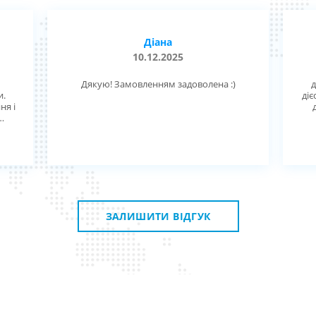
Діана
10.12.2025
Дякую! Замовленням задоволена :)
д
и.
діє
ня і
ск,
ную
.
 з
ЗАЛИШИТИ ВІДГУК