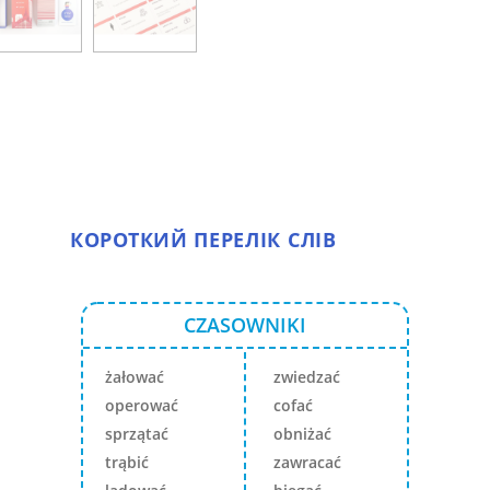
КОРОТКИЙ ПЕРЕЛІК СЛІВ
CZASOWNIKI
żałować
zwiedzać
operować
cofać
sprzątać
obniżać
trąbić
zawracać