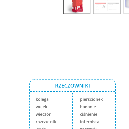
RZECZOWNIKI
kolega
pierścionek
wujek
badanie
wieczór
ciśnienie
rozrzutnik
internista