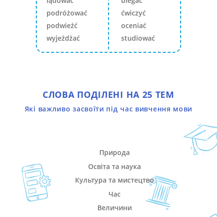
lądować
biegać
podróżować
ćwiczyć
podwieźć
oceniać
wyjeżdżać
studiować
СЛОВА ПОДІЛЕНІ НА 25 ТЕМ
Які важливо засвоїти під час вивчення мови
Природа
Освіта та наука
Культура та мистецтво
Час
Величини