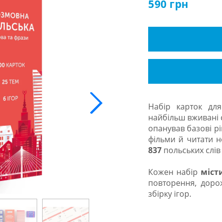
590
грн
Набір карток д
найбільш вживані с
опанував базові рі
фільми й читати н
837
польських слів
Кожен набір
міст
повторення, доро
збірку ігор.