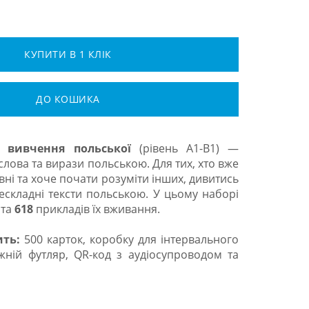
КУПИТИ В 1 КЛІК
ДО КОШИКА
ля
вивчення польської
(рівень А1-В1) —
лова та вирази польською. Для тих, хто вже
вні та хоче почати розуміти інших, дивитись
ескладні тексти польською. У цьому наборі
 та
618
прикладів їх вживання.
ить:
500 карток, коробку для інтервального
жній футляр, QR-код з аудіосупроводом та