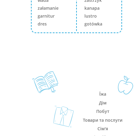
wada
zastrzyk
załamanie
kanapa
garnitur
lustro
dres
gotówka
Їжа
Дім
Побут
Товари та послуги
Сім'я