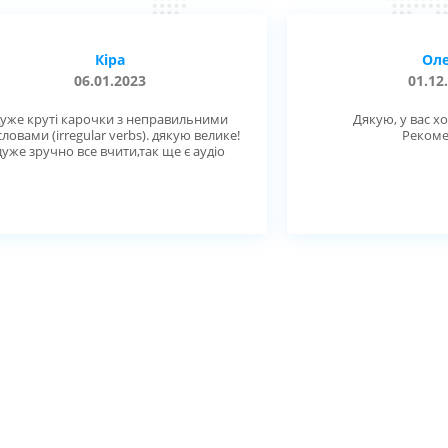
Кіра
Ол
06.01.2023
01.12
уже круті карочки з неправильними
Дякую, у вас х
словами (irregular verbs). дякую велике!
Рекоме
дуже зручно все вчити,так ще є аудіо