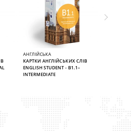
АНГЛІЙСЬКА
АНГЛІЙСЬ
ІВ
КАРТКИ АНГЛІЙСЬКИХ СЛІВ
КАРТКИ А
AL
ENGLISH STUDENT - B1.1–
ENGLISH 
INTERMEDIATE
VERBS 105