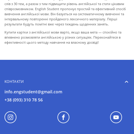
слів з 30 тем, а разом з тим підвищити рівень англійської та стати цікавим
співрозмовником. English Student пропонує простий та ефективний спосіб
вивчення англійської мови. Він базується на систематичному вивченні та
інтервальному повторенні пройденого лексичного матеріалу. Перші
результати будуть помітні вже через тиждень щоденних занять.
Купити картки з англійської мови варто, якщо ваша мета — спокійно та
впевнено розмовляти англійською у різних ситуаціях. Переконайтеся в
ефективності цього методу навчання на власному досвіді!
КОНТАКТИ
info.engstudent@gmail.com
+38 (093) 310 78 56