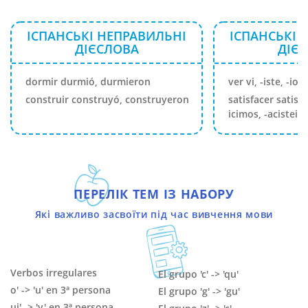
ІСПАНСЬКІ НЕПРАВИЛЬНІ
ІСПАНСЬКІ 
ДІЄСЛОВА
ДІЄ
dormir durmió, durmieron
ver vi, -iste, -io,
construir construyó, construyeron
satisfacer satisfic
icimos, -acisteis,
ПЕРЕЛІК ТЕМ ІЗ НАБОРУ
Які важливо засвоїти під час вивчення мови
Verbos irregulares
El grupo 'c' -> 'qu'
o' -> 'u' en 3ª persona
El grupo 'g' -> 'gu'
ui' -> 'y' en 3ª persona