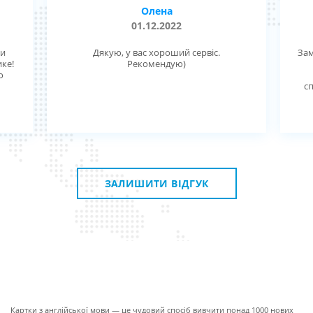
Олена
01.12.2022
ми
Дякую, у вас хороший сервіс.
Зам
ике!
Рекомендую)
о
с
ЗАЛИШИТИ ВІДГУК
ПРО КАРТКИ
Картки з англійської мови — це чудовий спосіб вивчити понад 1000 нових