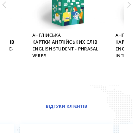
АНГЛІЙСЬКА
АНГЛІЙ
Х СЛІВ
КАРТКИ АНГЛІЙСЬКИХ СЛІВ
КАРТКИ
2–PRE-
ENGLISH STUDENT - PHRASAL
ENGLIS
VERBS
INTERM
ВІДГУКИ КЛІЄНТІВ