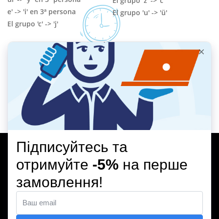
El grupo 'z' -> 'c'
e' -> 'i' en 3ª persona
El grupo 'u' -> 'ü'
El grupo 'c' -> 'j'
ВІДЕООГЛЯД