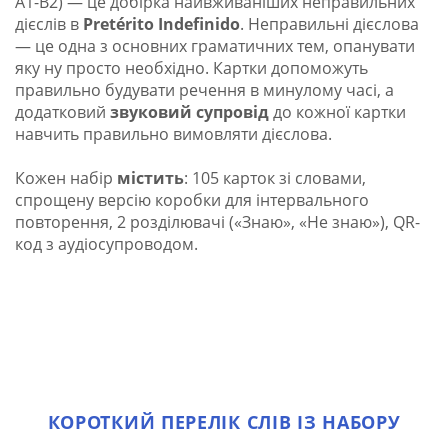
А1-В2) — це добірка найвживаніших неправильних
дієслів в
Pretérito Indefinido
. Неправильні дієслова
— це одна з основних граматичних тем, опанувати
яку ну просто необхідно. Картки допоможуть
правильно будувати речення в минулому часі, а
додатковий
звуковий супровід
до кожної картки
навчить правильно вимовляти дієслова.
Кожен набір
містить
: 105 карток зі словами,
спрощену версію коробки для інтервального
повторення, 2 розділювачі («Знаю», «Не знаю»),
QR-
код з аудіосупроводом.
КОРОТКИЙ ПЕРЕЛІК СЛІВ ІЗ НАБОРУ