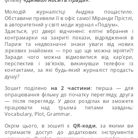
Молодій журналістці Андреа пощастило.
Обставини привели її в офіс самої Міранди Прістлі,
в авторитетний у світі моди журнал «Подіум».
Здається, усі двері відчинені: елітні вбрання і
контрамарки на закриті покази, відрядження в
Париж та недвозначні знаки уваги від нових
зіркових знайомих — про що ще можна мріяти?!
Заради чого можна відмовитися від кар'єри,
перспектив і зв'язків, викинувши телефон із
контактами, за які будь-який журналіст продасть
душу?
Зошит поділено
на 2 частини
: перша — для
опрацювання фільму до початку перегляду, друга
— після перегляду. У двох розділах ви зможете
працювати над трьома типами завдань:
Vocabulary, Plot, Grammar.
Окрім цього, в зошиті є
QR-коди
, за якими ви
отримаєте доступ до додаткових інструментів