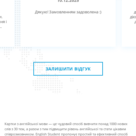
10.12.2025
Дякую! Замовленням задоволена :)
д
и.
діє
ня і
ск,
ную
.
 з
ЗАЛИШИТИ ВІДГУК
ПРО КАРТКИ
Картки з англійської мови — це чудовий спосіб вивчити понад 1000 нових
слів з 30 тем, а разом з тим підвищити рівень англійської та стати цікавим
співрозмовником. English Student пропонує простий та ефективний спосіб