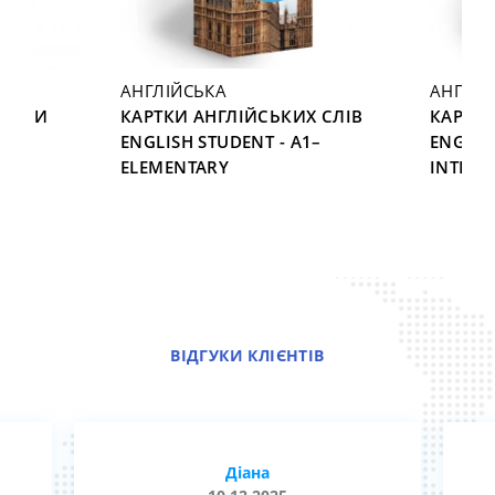
АНГЛІЙСЬКА
АНГЛІЙ
ЕНИМИ
КАРТКИ АНГЛІЙСЬКИХ СЛІВ
КАРТКИ
ENGLISH STUDENT - A1–
ENGLIS
5
ELEMENTARY
INTERM
ВІДГУКИ КЛІЄНТІВ
Діана