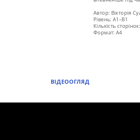
Автор: Вікторія С
Рівень: A1–B1
Кількість сторінок
Формат: А4
ВІДЕООГЛЯД