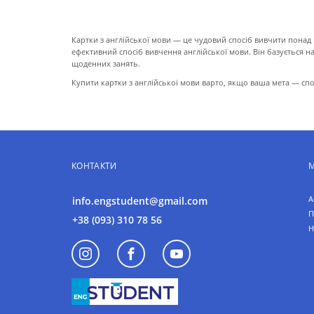
ПРО КАРТКИ
Картки з англійської мови — це чудовий спосіб вивчити понад 1
ефективний спосіб вивчення англійської мови. Він базується 
щоденних занять.
Купити картки з англійської мови варто, якщо ваша мета — спо
КОНТАКТИ
А
info.engstudent@gmail.com
П
+38 (093) 310 78 56
Н