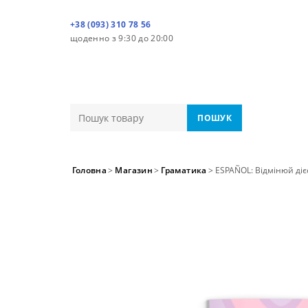
+38 (093) 310 78 56
щоденно з 9:30 до 20:00
ПОШУК
Головна
>
Магазин
>
Граматика
>
ESPAÑOL: Відмінюй діє