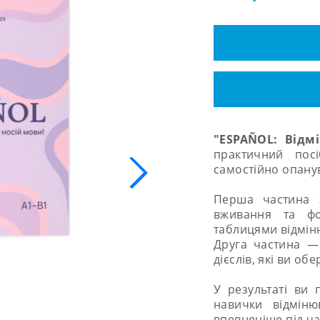
"ESPAÑOL: Відм
практичний пос
самостійно опанув
Перша частина
вживання та фо
таблицями відмін
Друга частина
—
дієслів, які ви об
У результаті ви 
навички відміню
впевненіше під ч