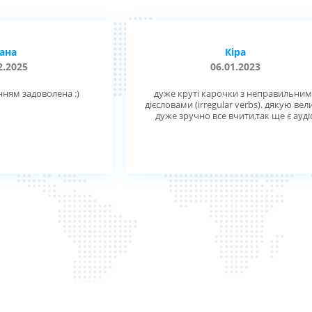
ана
Кіра
2.2025
06.01.2023
ням задоволена :)
дуже круті карочки з неправильни
дієсловами (irregular verbs). дякую вел
дуже зручно все вчити,так ще є ауді