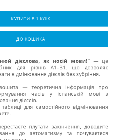
КУПИТИ В 1 КЛІК
ДО КОШИКА
інюй дієслова, як носій мови!"
—
це
ібник для рівнів A1–B1, що дозволяє
ати відмінювання дієслів без зубріння.
 зошита
—
теоретична інформація про
рмування часів у іспанській мові з
ювання дієслів.
таблиці для самостійного відмінювання
ерете.
перестаєте плутати закінчення, доводите
вання до автоматизму та почуваєтеся
ас розмови.