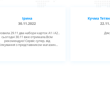
Ірина
Кучма Тетян
30.11.2022
22.11
овила 29.11 два набори карток А1 і А2 ,
Дя
сьогодні 30.11 вже отримала.Всім
рекомендую! Сервіс супер, від
пілкування з представником магазину
лише позитивні враження!