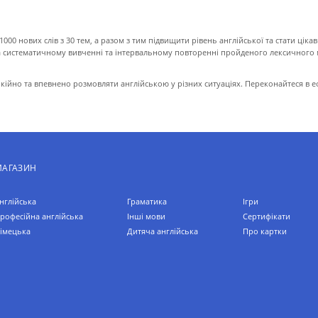
000 нових слів з 30 тем, а разом з тим підвищити рівень англійської та стати цік
на систематичному вивченні та інтервальному повторенні пройденого лексичного 
кійно та впевнено розмовляти англійською у різних ситуаціях. Переконайтеся в е
МАГАЗИН
нглійська
Граматика
Ігри
рофесійна англійська
Інші мови
Сертифікати
імецька
Дитяча англійська
Про картки