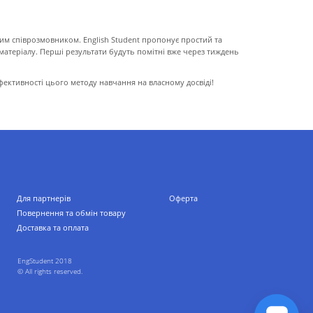
авим співрозмовником. English Student пропонує простий та
матеріалу. Перші результати будуть помітні вже через тиждень
фективності цього методу навчання на власному досвіді!
Для партнерів
Оферта
Повернення та обмін товару
Доставка та оплата
EngStudent 2018
© All rights reserved.