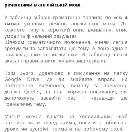
реченнями в англійській мові.
У табличці зібрані граматичні правила по усіх
4
типах
умовних речень англійської мови. До
кожного типу є короткий опис вживання, опис
умови та фінальний результат.
Шляхом схематичного пояснення, учням легше
зрозуміти та запам'ятати цю тему. А вона одна з
найскладніших в англійській! В табличці також
вказані правила-винятки для вищих рівнів.
Крім цього, додатково є посилання на папку
Google Drive, де ви знайдете вправи на
повторення вивченого, вимову та тренажер
дієслів Quizlet, та інші корисні посилання, які
допоможуть засвоїти раз і назавжди цю
граматичну тему.
Магніт можна вішати на холодильник, щоб
постійно мати перед очима, носити з собою на
уроки чи зустрічі, тримати на робочому столі, і