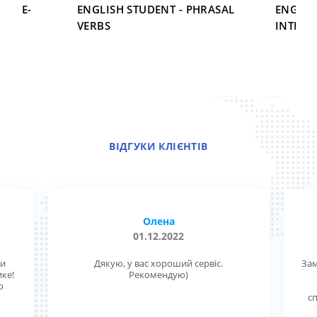
2–PRE-
ENGLISH STUDENT - PHRASAL
ENGLIS
VERBS
INTERM
ВІДГУКИ КЛІЄНТІВ
Олена
01.12.2022
ми
Дякую, у вас хороший сервіс.
Зам
ике!
Рекомендую)
о
с