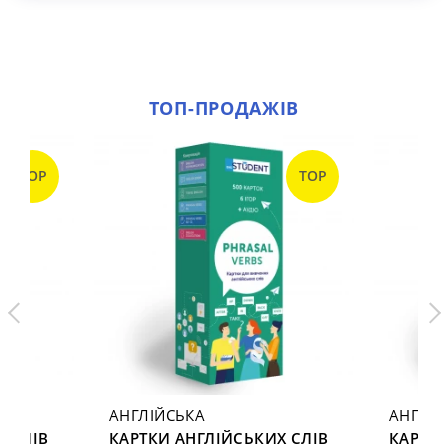
ТОП-ПРОДАЖІВ
TOP
TOP
АНГЛІЙСЬКА
АНГЛІЙ
Х СЛІВ
КАРТКИ АНГЛІЙСЬКИХ СЛІВ
КАРТКИ