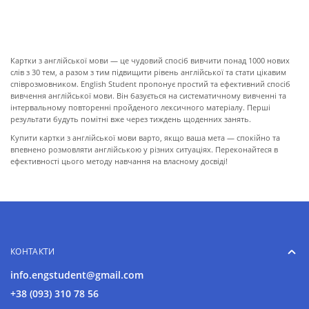
ПРО КАРТКИ
Картки з англійської мови — це чудовий спосіб вивчити понад 1000 нових
слів з 30 тем, а разом з тим підвищити рівень англійської та стати цікавим
співрозмовником. English Student пропонує простий та ефективний спосіб
вивчення англійської мови. Він базується на систематичному вивченні та
інтервальному повторенні пройденого лексичного матеріалу. Перші
результати будуть помітні вже через тиждень щоденних занять.
Купити картки з англійської мови варто, якщо ваша мета — спокійно та
впевнено розмовляти англійською у різних ситуаціях. Переконайтеся в
ефективності цього методу навчання на власному досвіді!
КОНТАКТИ
info.engstudent@gmail.com
+38 (093) 310 78 56