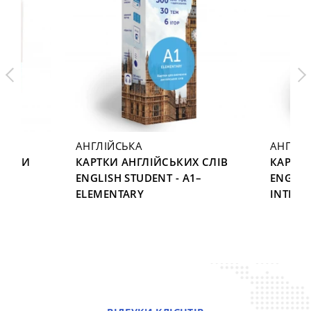
АНГЛІЙСЬКА
АНГЛІЙ
ЕНИМИ
КАРТКИ АНГЛІЙСЬКИХ СЛІВ
КАРТКИ
ENGLISH STUDENT - A1–
ENGLIS
5
ELEMENTARY
INTERM