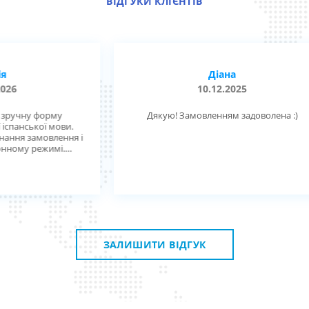
ВІДГУКИ КЛІЄНТІВ
Діана
10.12.2025
рму
Дякую! Замовленням задоволена :)
мови.
лення і
мі.
 диск,
 Планую
ори
ізми.
мати з
ЗАЛИШИТИ ВІДГУК