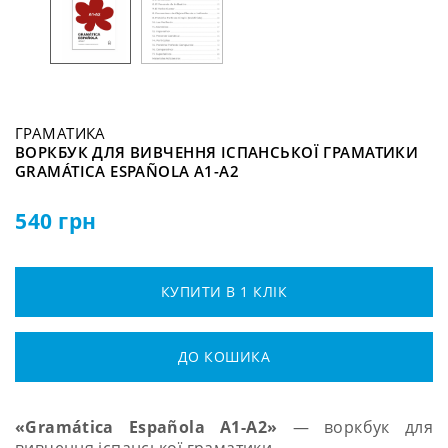
ГРАМАТИКА
ВОРКБУК ДЛЯ ВИВЧЕННЯ ІСПАНСЬКОЇ ГРАМАТИКИ
GRAMÁTICA ESPAÑOLA А1-А2
540
грн
КУПИТИ В 1 КЛІК
ДО КОШИКА
«
Gramática Española А1-А2
»
— воркбук для
вивчення іспанської граматики.