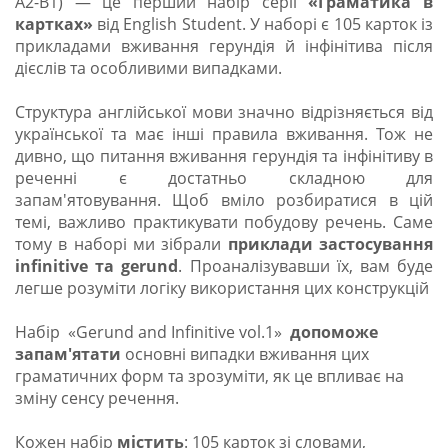
А2-В1) — це перший набір серії
«Граматика в
картках»
від English Student. У наборі є 105 карток із
прикладами вживання герундія й інфінітива після
дієслів та особливими випадками.
Структура англійської мови значно відрізняється від
української та має інші правила вживання. Тож не
дивно, що питання вживання герундія та інфінітиву в
реченні є достатньо складною для
запам'ятовування. Щоб вміло розбиратися в цій
темі, важливо практикувати побудову речень. Саме
тому в наборі ми зібрали
приклади застосування
infinitive та gerund
. Проаналізувавши їх, вам буде
легше розуміти логіку використання цих конструкцій
Набір «Gerund and Infinitive vol.1»
допоможе
запам'ятати
основні випадки вживання цих
граматичних форм та зрозуміти, як це впливає на
зміну сенсу речення.
Кожен набір
містить
: 105 карток зі словами,