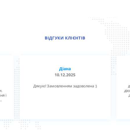
ВІДГУКИ КЛІЄНТІВ
Діана
10.12.2025
Дякую! Замовленням задоволена :)
д
и.
діє
ня і
ск,
ную
.
 з