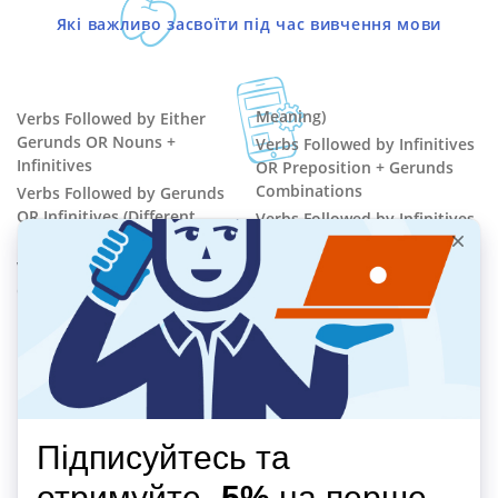
Які важливо засвоїти під час вивчення мови
Meaning)
Verbs Followed by Either
Gerunds OR Nouns +
Verbs Followed by Infinitives
Infinitives
OR Preposition + Gerunds
Combinations
Verbs Followed by Gerunds
OR Infinitives (Different
Verbs Followed by Infinitives
Meaning)
Verbs Followed by Gerunds
Verbs Followed by Gerunds
Verbs Followed by Nouns +
OR Infinitives (Similar
Infinitives
ВІДЕООГЛЯД