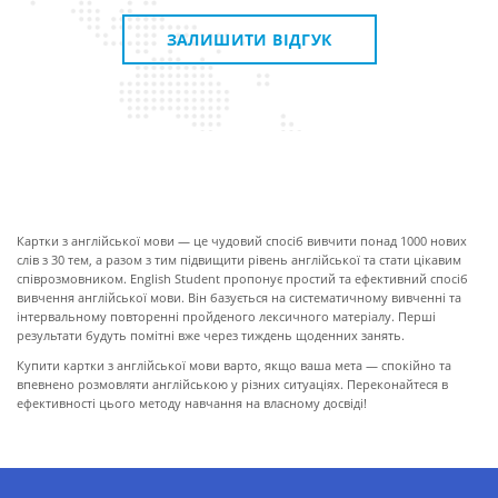
ЗАЛИШИТИ ВІДГУК
ПРО КАРТКИ
Картки з англійської мови — це чудовий спосіб вивчити понад 1000 нових
слів з 30 тем, а разом з тим підвищити рівень англійської та стати цікавим
співрозмовником. English Student пропонує простий та ефективний спосіб
вивчення англійської мови. Він базується на систематичному вивченні та
інтервальному повторенні пройденого лексичного матеріалу. Перші
результати будуть помітні вже через тиждень щоденних занять.
Купити картки з англійської мови варто, якщо ваша мета — спокійно та
впевнено розмовляти англійською у різних ситуаціях. Переконайтеся в
ефективності цього методу навчання на власному досвіді!