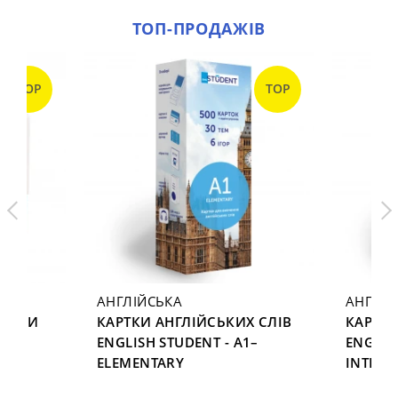
ТОП-ПРОДАЖІВ
TOP
TOP
АНГЛІЙСЬКА
АНГЛІЙ
ЕНИМИ
КАРТКИ АНГЛІЙСЬКИХ СЛІВ
КАРТКИ
ENGLISH STUDENT - A1–
ENGLIS
5
ELEMENTARY
INTERM