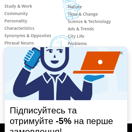
Study & Work
Nature
Community
Time & Change
Personality
Science & Technology
Characteristics
Ads & Trends
Synonyms & Opposites
City Life
Phrasal Nouns
Problems
Words in Action
Crime
Vocabulary Development
ВІДЕООГЛЯД