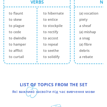
VERBS
NO
to flaunt
to hibernate
(a) vocation
to skew
to entice
piety
to plague
to stockpile
a sheaf
to cede
to rectify
(a) mishap
to dwindle
to accost
a snag
to hamper
to repeal
(a) fibre
to afflict
to seethe
debris
to curtail
to solidify
a rebate
LIST OF TOPICS FROM THE SET
Які важливо засвоїти під час вивчення мови