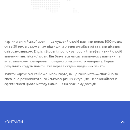
ПРО КАРТКИ
Картки з англійської мови — це чудовий спосіб вивчити понад 1000 нових
слів з 30 тем, а разом з тим підвищити рівень англійської та стати цікавим
співрозмовником. English Student пропонує простий та ефективний спосіб
вивчення англійської мови. Він базується на систематичному вивченні та
інтервальному повторенні пройденого лексичного матеріалу. Перші
результати будуть помітні вже через тиждень щоденних занять.
Купити картки з англійської мови варто, якщо ваша мета — спокійно та
впевнено розмовляти англійською у різних ситуаціях. Переконайтеся в
ефективності цього методу навчання на власному досвіді!
КОНТАКТИ