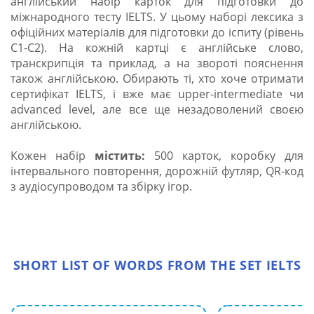
англійський набір карток для підготовки до
міжнародного тесту IELTS. У цьому наборі лексика з
офіційних матеріалів для підготовки до іспиту (рівень
С1-С2). На кожній картці є англійське слово,
транскрипція та приклад, а на звороті пояснення
також англійською. Обирають ті, хто хоче отримати
сертифікат IELTS, і вже має upper-intermediate чи
advanced level, але все ще незадоволений своєю
англійською.
Кожен набір
містить:
500 карток, коробку для
інтервального повторення, дорожній футляр, QR-код
з аудіосупроводом та збірку ігор.
SHORT LIST OF WORDS FROM THE SET IELTS