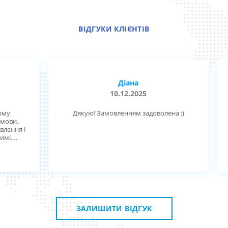
ВІДГУКИ КЛІЄНТІВ
Діана
10.12.2025
Дякую! Замовленням задоволена :)
д
и.
діє
ня і
ск,
ную
.
 з
ЗАЛИШИТИ ВІДГУК