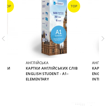
TOP
TOP
АНГЛІЙСЬКА
АНГЛІЙ
ЕНИМИ
КАРТКИ АНГЛІЙСЬКИХ СЛІВ
КАРТКИ
ENGLISH STUDENT - A1–
ENGLIS
5
ELEMENTARY
INTERM