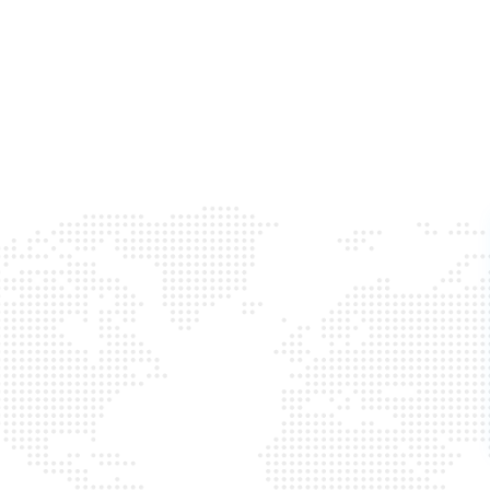
Марія
06.03.2026
Нарешті знайшла зручну форму
вивчення розмовної іспанської мов
Дякую за швидке виконання замовлен
допомогу в телефонному режимі.
Великий плюс цього набору аудіо ди
зразу зникла проблема наголосу. Пл
з часом дозамовити інші набори
іспанської - дієслова і фразеологізм
Особисто дякую Діані, приємно мат
вами справу.