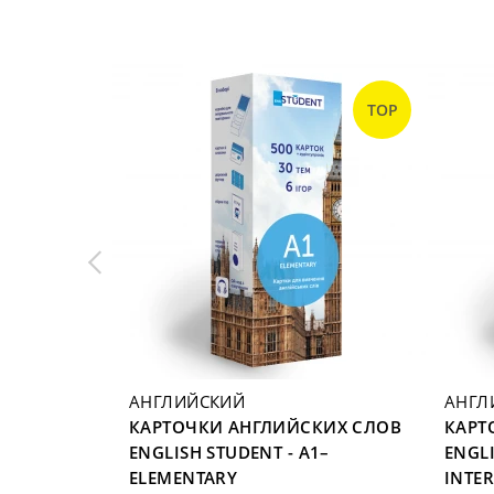
TOP
TOP
АНГЛИЙСКИЙ
АНГЛ
ЕННЫМИ
КАРТОЧКИ АНГЛИЙСКИХ СЛОВ
КАРТ
H STUDENT
ENGLISH STUDENT - A1–
ENGLI
ЧЕК
ELEMENTARY
INTE