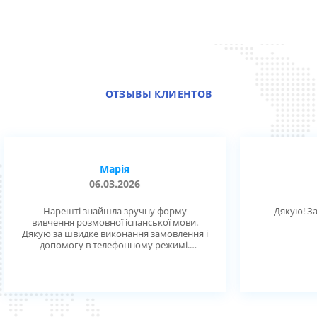
ОТЗЫВЫ КЛИЕНТОВ
Діана
10.12.2025
Дякую! Замовленням задоволена :)
и.
ді
ня і
ск,
аную
и.
и з