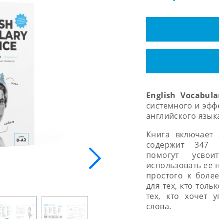
English
Vocabul
системного и эфф
английского язык
Книга включает
содержит 347 
помогут усво
использовать ее 
простого к боле
для тех, кто толь
тех, кто хочет 
слова.