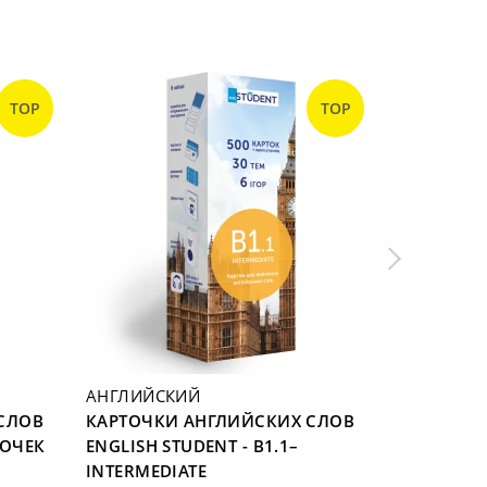
TOP
TOP
АНГЛИЙСКИЙ
АНГЛИЙС
СЛОВ
КАРТОЧКИ АНГЛИЙСКИХ СЛОВ
КАРТОЧКИ
ТОЧЕК
ENGLISH STUDENT - B1.1–
ENGLISH 
INTERMEDIATE
VERBS 105