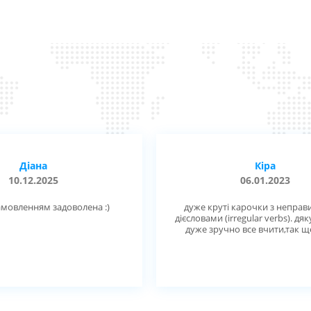
Кіра
Ол
06.01.2023
01.12
дуже круті карочки з неправильними
Дякую, у вас х
єсловами (irregular verbs). дякую велике!
Реком
дуже зручно все вчити,так ще є аудіо